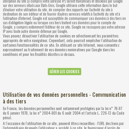
utilisation du site (y compris votre adresse IP) seront transmises et stockées par Google
sur des serveurs situés aux Etats-Unis. Google utilisera cette information dans le but
d’évaluer votre utilisation du site, de compiler des rapports sur l’activité du site à
destination de son éditeur et de fournir d’autres services relatifs à l’activité du site et à
l’utilisation d’Internet. Google est susceptible de communiquer ces données à des tiers en
cas d’obligation légale ou lorsque ces tiers traitent ces données pour le compte de
Google, y compris notamment l’éditeur de ce site. Google ne recoupera pas votre adresse
IP avec toute autre donnée détenue par Google.
Vous pouvez désactiver l’utilisation de cookies en sélectionnant les paramètres
appropriés de votre navigateur. Cependant, cela pourrait empêcher l’utilisation de
certaines fonctionnalités de ce site. En utilisant ce site Internet, vous consentez
expressément au traitement de vos données nominatives par Google dans les
conditions et pour les finalités décrites ci-dessus.
GÉRER LES COOKIES
Utilisation de vos données personnelles - Communication
à des tiers
En France, les données personnelles sont notamment protégées par la loi n° 78-87
du 6 janvier 1978, la loi n° 2004-801 du 6 août 2004 et l’article L. 226-13 du Code
pénal.
A l’occasion de l’utilisation de ce site, peuvent êtres recueillies : l’URL des liens par
l’intermédiaire desquels l’utilisateur a accédé à ce site, le fournisseur d’accès de